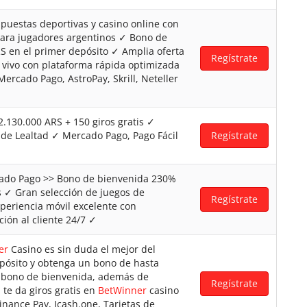
puestas deportivas y casino online con
para jugadores argentinos ✓ Bono de
S en el primer depósito ✓ Amplia oferta
Regístrate
 vivo con plataforma rápida optimizada
Mercado Pago, AstroPay, Skrill, Neteller
.130.000 ARS + 150 giros gratis ✓
de Lealtad ✓ Mercado Pago, Pago Fácil
Regístrate
cado Pago >> Bono de bienvenida 230%
s ✓ Gran selección de juegos de
Regístrate
periencia móvil excelente con
ión al cliente 24/7 ✓
er
Casino es sin duda el mejor del
pósito y obtenga un bono de hasta
te bono de bienvenida, además de
Regístrate
 te da giros gratis en
BetWinner
casino
nance Pay, Icash.one, Tarjetas de