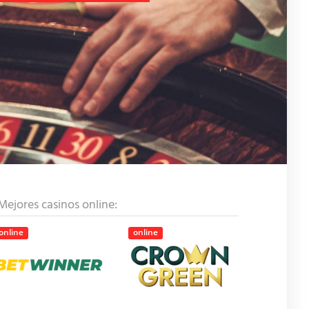
Mejores casinos online:
online
online