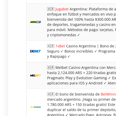
🇦🇷
Jugabet
Argentina: Plataforma de a
enfoque en fútbol y mercados en vivo 
bienvenida del 100% hasta $300.000 AR
de deportes, tragamonedas y casino en
para móvil. Métodos de pago: tarjetas, 
y criptomonedas ✓
🇦🇷
1xBet
Casino Argentina | Bono de 2
Seguro ✓ Bonos increíbles ✓ Programa 
y Rapipago ✓
🇦🇷 Melbet Casino Argentina con Mer
hasta 2,124,000 ARS + 220 tiradas grati
Pragmatic Play y Evolution Gaming ✓ Ex
aplicaciones para iOS y Android ✓ Atenc
🇦🇷 El bono de bienvenida de
BetWinn
mercado argentino. ¡Haga su primer de
1.780.000 ARS + 150 tiradas gratis! Es
duplicar el saldo de tu primer depósito,
Argentina ✓ Mercado Pago, Astropay, Bi