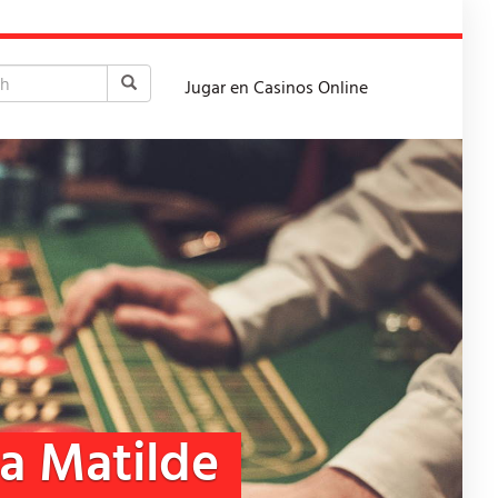
Jugar en Casinos Online
la Matilde