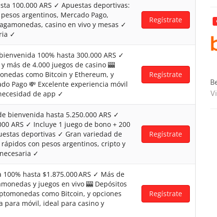
sta 100.000 ARS ✓ Apuestas deportivas:
 pesos argentinos, Mercado Pago,
Regístrate
tragamonedas, casino en vivo y mesas ✓
ria ✓
 bienvenida 100% hasta 300.000 ARS ✓
 y más de 4.000 juegos de casino 🎰
monedas como Bitcoin y Ethereum, y
Regístrate
B
do Pago 💸 Excelente experiencia móvil
Vi
 necesidad de app ✓
de bienvenida hasta 5.250.000 ARS ✓
000 ARS ✓ Incluye 1 juego de bono + 200
puestas deportivas ✓ Gran variedad de
Regístrate
rápidos con pesos argentinos, cripto y
 necesaria ✓
a 100% hasta $1.875.000 ARS ✓ Más de
gamonedas y juegos en vivo 🎰 Depósitos
iptomonedas como Bitcoin, y opciones
Regístrate
 para móvil, ideal para casino y