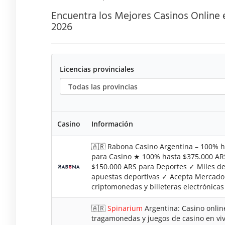
Encuentra los Mejores Casinos Online e
2026
Licencias provinciales
Casino
Información
🇦🇷 Rabona Casino Argentina – 100% ha
para Casino ★ 100% hasta $375.000 AR
$150.000 ARS para Deportes ✓ Miles de
apuestas deportivas ✓ Acepta Mercado P
criptomonedas y billeteras electrónica
🇦🇷
Spinarium
Argentina: Casino onlin
tragamonedas y juegos de casino en vi