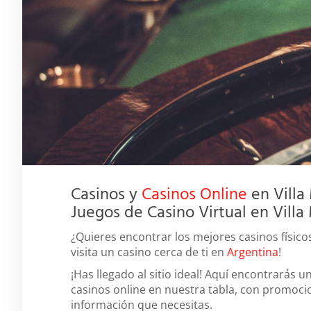
Casinos y
Casinos Online
en Villa
Juegos de Casino Virtual en Villa
¿Quieres encontrar los mejores casinos físicos 
visita un casino cerca de ti en
Argentina
!
¡Has llegado al sitio ideal! Aquí encontrarás 
casinos online en nuestra tabla, con promocio
información que necesitas.