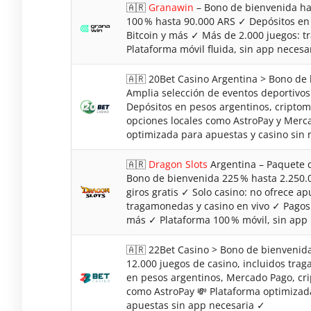
🇦🇷
Granawin
– Bono de bienvenida ha
100 % hasta 90.000 ARS ✓ Depósitos en
Bitcoin y más ✓ Más de 2.000 juegos: 
Plataforma móvil fluida, sin app necesa
🇦🇷 20Bet Casino Argentina > Bono de
Amplia selección de eventos deportivos
Depósitos en pesos argentinos, cripto
opciones locales como AstroPay y Merca
optimizada para apuestas y casino sin
🇦🇷
Dragon Slots
Argentina – Paquete 
Bono de bienvenida 225 % hasta 2.250.
giros gratis ✓ Solo casino: no ofrece a
tragamonedas y casino en vivo ✓ Pagos 
más ✓ Plataforma 100 % móvil, sin app
🇦🇷 22Bet Casino > Bono de bienvenid
12.000 juegos de casino, incluidos tra
en pesos argentinos, Mercado Pago, cr
como AstroPay 💸 Plataforma optimizada
apuestas sin app necesaria ✓