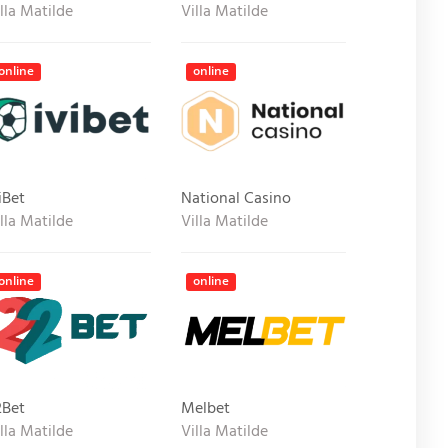
lla Matilde
Villa Matilde
online
online
iBet
National Casino
lla Matilde
Villa Matilde
online
online
2Bet
Melbet
lla Matilde
Villa Matilde