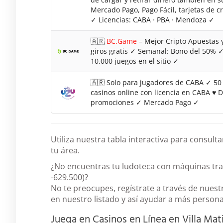
Mercado Pago, Pago Fácil, tarjetas de c
✓ Licencias: CABA · PBA · Mendoza ✓
🇦🇷
BC.Game
– Mejor Cripto Apuestas y
giros gratis ✓ Semanal: Bono del 50% 
10,000 juegos en el sitio ✓
🇦🇷 Solo para jugadores de CABA ✓ 50 
casinos online con licencia en CABA ♥ 
promociones ✓ Mercado Pago ✓
Utiliza nuestra tabla interactiva para consult
tu área.
¿No encuentras tu ludoteca con máquinas trag
-629.500)?
No te preocupes, regístrate a través de nues
en nuestro listado y así ayudar a más person
Juega en Casinos en Línea en Villa Ma