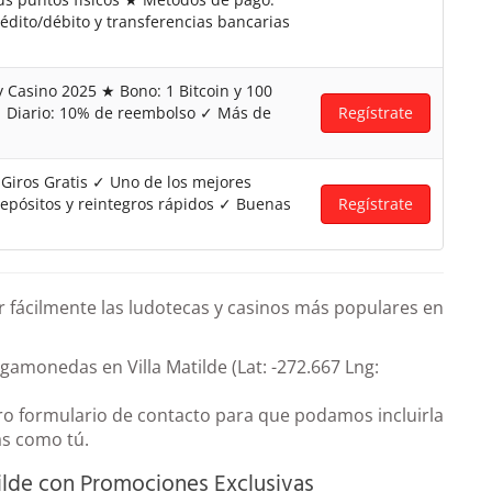
rédito/débito y transferencias bancarias
 Casino 2025 ★ Bono: 1 Bitcoin y 100
✓ Diario: 10% de reembolso ✓ Más de
Regístrate
Giros Gratis ✓ Uno de los mejores
Depósitos y reintegros rápidos ✓ Buenas
Regístrate
ar fácilmente las ludotecas y casinos más populares en
amonedas en Villa Matilde (Lat: -272.667 Lng:
tro formulario de contacto para que podamos incluirla
as como tú.
tilde con Promociones Exclusivas