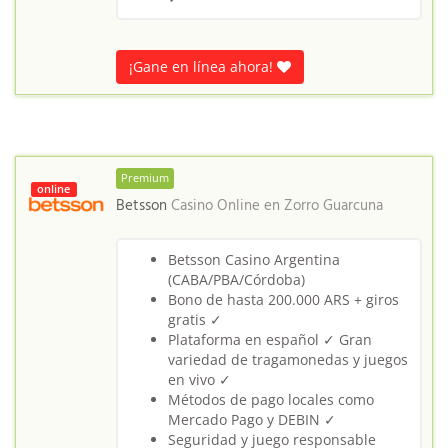
¡Gane en línea ahora!
Premium
online
Betsson
Casino Online en
Zorro Guarcuna
Betsson Casino Argentina
(CABA/PBA/Córdoba)
Bono de hasta 200.000 ARS + giros
gratis ✓
Plataforma en español ✓ Gran
variedad de tragamonedas y juegos
en vivo ✓
Métodos de pago locales como
Mercado Pago y DEBIN ✓
Seguridad y juego responsable