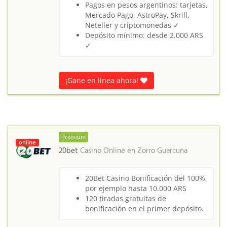
Pagos en pesos argentinos: tarjetas,
Mercado Pago, AstroPay, Skrill,
Neteller y criptomonedas ✓
Depósito mínimo: desde 2.000 ARS
✓
¡Gane en línea ahora!
Premium
online
20bet
Casino Online en
Zorro Guarcuna
20Bet Casino Bonificación del 100%,
por ejemplo hasta 10.000 ARS
120 tiradas gratuitas de
bonificación en el primer depósito.