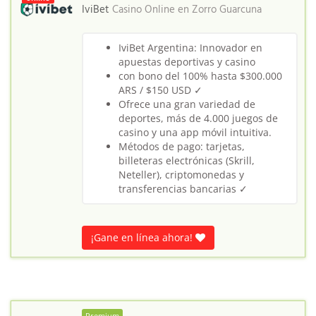
IviBet
Casino Online en
Zorro Guarcuna
IviBet Argentina: Innovador en
apuestas deportivas y casino
con bono del 100% hasta $300.000
ARS / $150 USD ✓
Ofrece una gran variedad de
deportes, más de 4.000 juegos de
casino y una app móvil intuitiva.
Métodos de pago: tarjetas,
billeteras electrónicas (Skrill,
Neteller), criptomonedas y
transferencias bancarias ✓
¡Gane en línea ahora!