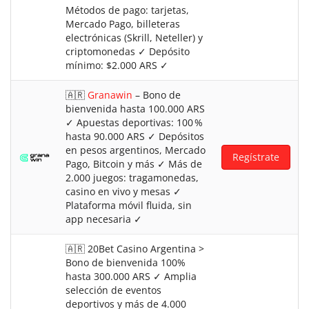
Métodos de pago: tarjetas,
Mercado Pago, billeteras
electrónicas (Skrill, Neteller) y
criptomonedas ✓ Depósito
mínimo: $2.000 ARS ✓
🇦🇷
Granawin
– Bono de
bienvenida hasta 100.000 ARS
✓ Apuestas deportivas: 100 %
hasta 90.000 ARS ✓ Depósitos
en pesos argentinos, Mercado
Regístrate
Pago, Bitcoin y más ✓ Más de
2.000 juegos: tragamonedas,
casino en vivo y mesas ✓
Plataforma móvil fluida, sin
app necesaria ✓
🇦🇷 20Bet Casino Argentina >
Bono de bienvenida 100%
hasta 300.000 ARS ✓ Amplia
selección de eventos
deportivos y más de 4.000