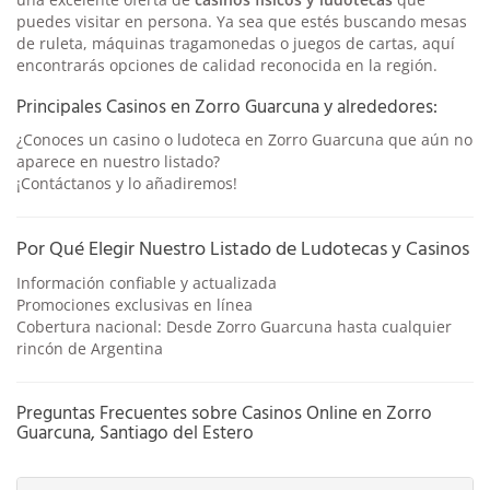
puedes visitar en persona. Ya sea que estés buscando mesas
de ruleta, máquinas tragamonedas o juegos de cartas, aquí
encontrarás opciones de calidad reconocida en la región.
Principales Casinos en Zorro Guarcuna y alrededores:
¿Conoces un casino o ludoteca en Zorro Guarcuna que aún no
aparece en nuestro listado?
¡Contáctanos y lo añadiremos!
Por Qué Elegir Nuestro Listado de Ludotecas y Casinos
Información confiable y actualizada
Promociones exclusivas en línea
Cobertura nacional: Desde Zorro Guarcuna hasta cualquier
rincón de Argentina
Preguntas Frecuentes sobre Casinos Online en Zorro
Guarcuna, Santiago del Estero