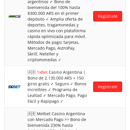
argentinos ✓ Bono de
bienvenida del 100% hasta
$300.000 ARS en el primer
Regístrate
depósito ✓ Amplia oferta de
deportes, tragamonedas y
casino en vivo con plataforma
rápida optimizada para móvil.
Métodos de pago: tarjetas,
Mercado Pago, AstroPay,
Skrill, Neteller y
criptomonedas ✓
🇦🇷
1xBet
Casino Argentina |
Bono de 2.130.000 ARS + 150
giros gratis ✓ Seguro ✓ Bonos
Regístrate
increíbles ✓ Programa de
Lealtad ✓ Mercado Pago, Pago
Fácil y Rapipago ✓
🇦🇷 Melbet Casino Argentina
con Mercado Pago >> Bono de
bienvenida 230% hasta