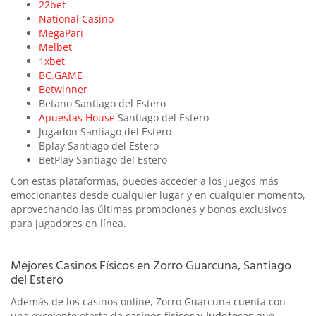
22bet
National Casino
MegaPari
Melbet
1xbet
BC.GAME
Betwinner
Betano Santiago del Estero
Apuestas House
Santiago del Estero
Jugadon Santiago del Estero
Bplay Santiago del Estero
BetPlay Santiago del Estero
Con estas plataformas, puedes acceder a los juegos más
emocionantes desde cualquier lugar y en cualquier momento,
aprovechando las últimas promociones y bonos exclusivos
para jugadores en línea.
Mejores Casinos Físicos en Zorro Guarcuna, Santiago
del Estero
Además de los casinos online, Zorro Guarcuna cuenta con
una excelente oferta de
casinos físicos y ludotecas
que