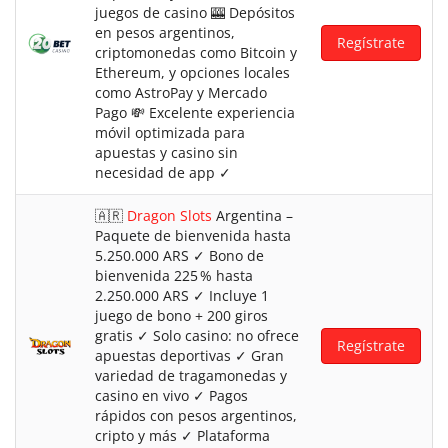
juegos de casino 🎰 Depósitos
en pesos argentinos,
Regístrate
criptomonedas como Bitcoin y
Ethereum, y opciones locales
como AstroPay y Mercado
Pago 💸 Excelente experiencia
móvil optimizada para
apuestas y casino sin
necesidad de app ✓
🇦🇷
Dragon Slots
Argentina –
Paquete de bienvenida hasta
5.250.000 ARS ✓ Bono de
bienvenida 225 % hasta
2.250.000 ARS ✓ Incluye 1
juego de bono + 200 giros
gratis ✓ Solo casino: no ofrece
Regístrate
apuestas deportivas ✓ Gran
variedad de tragamonedas y
casino en vivo ✓ Pagos
rápidos con pesos argentinos,
cripto y más ✓ Plataforma