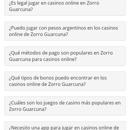
¿Es legal jugar en casinos online en Zorro
Guarcuna?
¿Puedo jugar con pesos argentinos en los casinos
online de Zorro Guarcuna?
¿Qué métodos de pago son populares en Zorro
Guarcuna para casinos online?
¿Qué tipos de bonos puedo encontrar en los
casinos online de Zorro Guarcuna?
¿Cuáles son los juegos de casino más populares en
Zorro Guarcuna?
¿Necesito una app para jugar en casinos online de