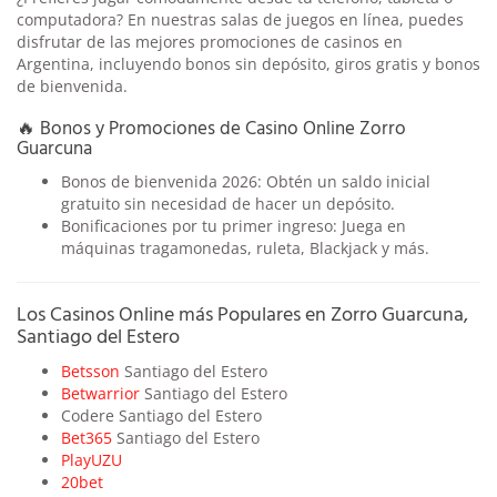
computadora? En nuestras salas de juegos en línea, puedes
disfrutar de las mejores promociones de casinos en
Argentina, incluyendo bonos sin depósito, giros gratis y bonos
de bienvenida.
🔥 Bonos y Promociones de Casino Online Zorro
Guarcuna
Bonos de bienvenida 2026: Obtén un saldo inicial
gratuito sin necesidad de hacer un depósito.
Bonificaciones por tu primer ingreso: Juega en
máquinas tragamonedas, ruleta, Blackjack y más.
Los Casinos Online más Populares en Zorro Guarcuna,
Santiago del Estero
Betsson
Santiago del Estero
Betwarrior
Santiago del Estero
Codere Santiago del Estero
Bet365
Santiago del Estero
PlayUZU
20bet