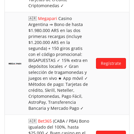
Criptomonedas ✓
🇦🇷
Megapari
Casino
Argentina ⇒ Bono de hasta
$1.980.000 ARS en las dos
primeras recargas (incluye
$1.200.000 ARS en la
segunda) + 150 giros gratis
con el código promocional:
BIGAPUESTAS ✓ 15% extra en
Regístrate
depósitos locales ✓ Gran
selección de tragamonedas y
juegos en vivo ★ App móvil ✓
Métodos de pago: Tarjetas de
crédito, Skrill, Neteller,
Criptomonedas, Pago Fácil,
AstroPay, Transferencia
Bancaria y Mercado Pago ✓
🇦🇷
Bet365
(CABA / PBA) Bono
igualado del 100%, hasta
$25.000 ✓ Buen casino en el