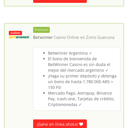
Premium
online
Betwinner
Casino Online en
Zorro Guarcuna
Betwinner Argentina ✓
El bono de bienvenida de
BetWinner Casino es sin duda el
mejor del mercado argentino ✓
¡Haga su primer depósito y obtenga
un bono de hasta 1.780.000 ARS +
150 FS!
Mercado Pago, Astropay, Binance
Pay, icash.one, Tarjetas de crédito,
Criptomonedas ✓
¡Gane en línea ahora!