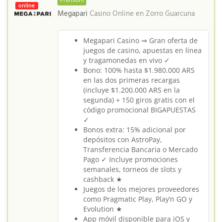
Premium
online
Megapari
Casino Online en
Zorro Guarcuna
Megapari Casino ⇒ Gran oferta de
juegos de casino, apuestas en línea
y tragamonedas en vivo ✓
Bono: 100% hasta $1.980.000 ARS
en las dos primeras recargas
(incluye $1.200.000 ARS en la
segunda) + 150 giros gratis con el
código promocional BIGAPUESTAS
✓
Bonos extra: 15% adicional por
depósitos con AstroPay,
Transferencia Bancaria o Mercado
Pago ✓ Incluye promociones
semanales, torneos de slots y
cashback ★
Juegos de los mejores proveedores
como Pragmatic Play, Play’n GO y
Evolution ★
App móvil disponible para iOS y