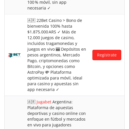
100 % móvil, sin app
necesaria ✓
🇦🇷 22Bet Casino > Bono de
bienvenida 100% hasta
$1.875.000 ARS ✓ Más de
12.000 juegos de casino,
incluidos tragamonedas y
juegos en vivo 🎰 Depósitos en
pesos argentinos, Mercado
Regístrate
Pago, criptomonedas como
Bitcoin, y opciones como
AstroPay 💸 Plataforma
optimizada para móvil, ideal
para casino y apuestas sin
app necesaria ✓
🇦🇷
Jugabet
Argentina:
Plataforma de apuestas
deportivas y casino online con
enfoque en fútbol y mercados
en vivo para jugadores